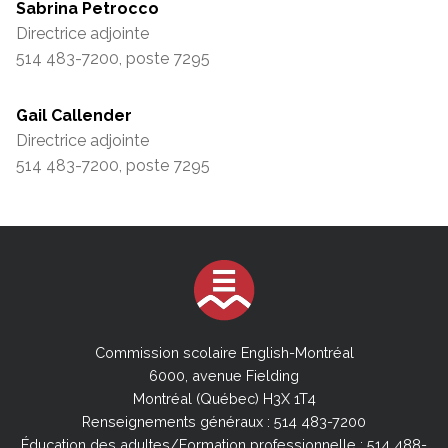
Sabrina Petrocco
Directrice adjointe
514 483-7200, poste 7295
Gail Callender
Directrice adjointe
514 483-7200, poste 7295
Commission scolaire English-Montréal
6000, avenue Fielding
Montréal (Québec) H3X 1T4
Renseignements généraux : 514 483-7200
Éducation des adultes/Formation professionnelle : 514 488-