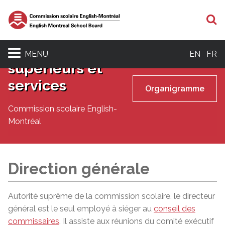
R
Cadres
MENU
EN
FR
supérieurs et
services
Organigramme
Commission scolaire English-
Montréal
Direction générale
Autorité suprême de la commission scolaire,
le directeur
général
est
le seul employé
à siéger au
conseil des
commissaires
. Il assiste aux réunions du comité exécutif