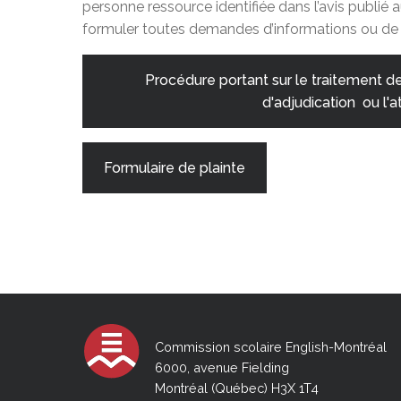
personne ressource identifiée dans l’avis publié 
formuler toutes demandes d’informations ou de 
Procédure portant sur le traitement d
d'adjudication ou l'a
Formulaire de plainte
Commission scolaire English-Montréal
6000, avenue Fielding
Montréal (Québec) H3X 1T4