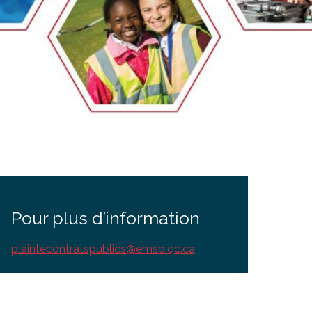
Salle à manger de l’institut culinaire Pius
Coiffure et soins esthétiques à Laurier Ma
Pour plus d’information
plaintecontratspublics@emsb.qc.ca