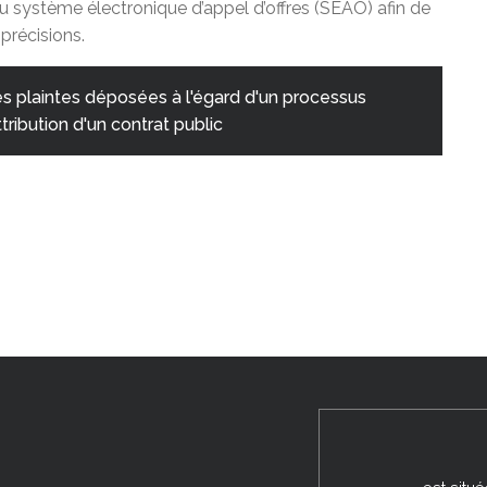
au système électronique d’appel d’offres (SEAO) afin de
précisions.
es plaintes déposées à l'égard d'un processus
ttribution d'un contrat public