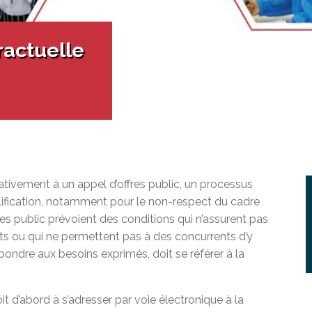
ur adultes à besoins particuliers
unions du conseil
 doués et exceptionnels
iale (PS)
ration socioprofessionnelle (SISP)
ractuelle
en ligne à la CSEM
ests EAFP
erte du MEQ
on en éducation générale (GEDTS)
nce de niveau de scolarité (TENS)
ativement à un appel d’offres public, un processus
ification, notamment pour le non-respect du cadre
es public prévoient des conditions qui n’assurent pas
ts ou qui ne permettent pas à des concurrents d’y
 répondre aux besoins exprimés, doit se référer à la
t d’abord à s’adresser par voie électronique à la