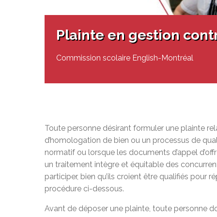
Programmes po
Plaintes - Fonctions de la commission scolaire
Calendrier des ré
CSEM élèves
Cadres supérieurs et services
Nos initiatives
Plainte en gestion contractuelle
Participation soc
Liens
Académie Quebec virtual CSEM
Services d’intég
Plainte en gestion cont
Ressources 
Services de t
L’école ouv
Test d’évaluati
Commission scolaire English-Montréal
Test d'équivale
Toute personne désirant formuler une plainte rel
d’homologation de bien ou un processus de qual
normatif ou lorsque les documents d’appel d’offr
un traitement intègre et équitable des concurren
participer, bien qu’ils croient être qualifiés pour
procédure ci-dessous.
Avant de déposer une plainte, toute personne doi