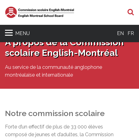
R
MENU
EN
FR
À propos de la Commission
scolaire English-Montréal
Au service de la communauté anglophone
montréalaise et internationale
Notre commission scolaire
Forte d’un effectif de plus de 33 000 élèves
composé de jeunes et d’adultes, la Commission