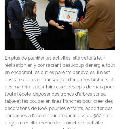
En plus de planifier les activités, elle veille à leur
réalisation en y consacrant beaucoup d’énergie, tout
en encadrant les autres parents bénévoles. Il n'est
pas rare de la voir transporter d'énormes brûleurs et
des marmites pour faire cuire des épis de maïs pour
toute l'école, déposer des troncs d'arbres sur sa
table et les couper en fines tranches pour créer des
décorations de Noël pour les enfants, apporter des
barbecues à l'école pour préparer plus de 500 hot-
dogs, créer elle-même des jeux et des activités