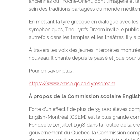
anciennes du Proche‑Orient, dont l’imagerie et la
sein des traditions partagées du monde méditer
En mettant la lyre grecque en dialogue avec les v
symphoniques, The Lyre’s Dream invite le public
autrefois dans les temples et les théâtres, il y a 
À travers les voix des jeunes interprètes montréa
nouveau. Il chante depuis le passé et joue pour l’
Pour en savoir plus :
https://www.emsb.qc.ca/lyresdream
À propos de la Commission scolaire Englis
Forte d’un effectif de plus de 35 000 élèves com
English-Montréal (CSEM) est la plus grande co
Fondée le 1er juillet 1998 dans la foulée de la c
gouvernement du Québec, la Commission compte 