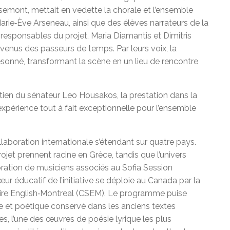
osemont, mettait en vedette la chorale et l’ensemble
rie‑Ève Arseneau, ainsi que des élèves narrateurs de la
esponsables du projet, Maria Diamantis et Dimitris
evenus des passeurs de temps. Par leurs voix, la
sonné, transformant la scène en un lieu de rencontre
tien du sénateur Leo Housakos, la prestation dans la
 expérience tout à fait exceptionnelle pour l’ensemble
laboration internationale s’étendant sur quatre pays.
ojet prennent racine en Grèce, tandis que l’univers
oration de musiciens associés au Sofia Session
ur éducatif de l’initiative se déploie au Canada par la
aire English‑Montreal (CSEM). Le programme puise
ire et poétique conservé dans les anciens textes
, l’une des œuvres de poésie lyrique les plus