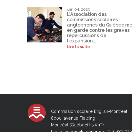
juin 04, 2026
L'Association des
commissions scolaires
anglophones du Québec me
en garde contre les graves
répercussions de
l'expansion...
Lire la suite
Commission scolaire English-Montréal
6000, avenue Fielding
Montréal (Québec) H3X 1T4
Renseignements généraux : 514 483-72