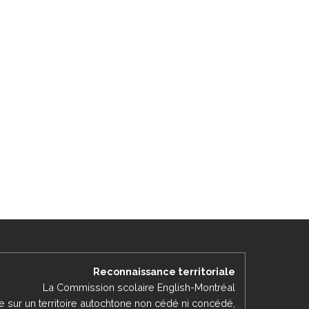
Reconnaissance territoriale
La Commission scolaire English-Montréal
ée sur un territoire autochtone non cédé ni concédé,