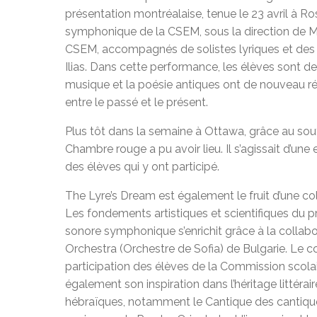
présentation montréalaise, tenue le 23 avril à R
symphonique de la CSEM, sous la direction de Ma
CSEM, accompagnés de solistes lyriques et des r
Ilias. Dans cette performance, les élèves sont d
musique et la poésie antiques ont de nouveau ré
entre le passé et le présent.
Plus tôt dans la semaine à Ottawa, grâce au sou
Chambre rouge a pu avoir lieu. Il s’agissait d’une
des élèves qui y ont participé.
The Lyre’s Dream est également le fruit d’une col
Les fondements artistiques et scientifiques du pr
sonore symphonique s’enrichit grâce à la collab
Orchestra (Orchestre de Sofia) de Bulgarie. Le cœ
participation des élèves de la Commission scol
également son inspiration dans l’héritage littéra
hébraïques, notamment le Cantique des cantiques