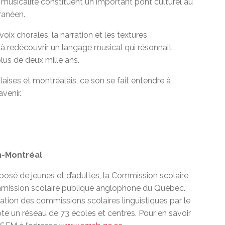
 musicalité constituent un important pont culturel au
ranéen.
oix chorales, la narration et les textures
 à redécouvrir un langage musical qui résonnait
plus de deux mille ans.
laises et montréalais, ce son se fait entendre à
avenir.
h-Montréal
posé de jeunes et d’adultes, la Commission scolaire
mmission scolaire publique anglophone du Québec.
réation des commissions scolaires linguistiques par le
un réseau de 73 écoles et centres. Pour en savoir