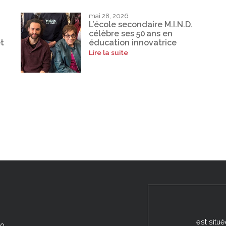
mai 28, 2026
L’école secondaire M.I.N.D.
célèbre ses 50 ans en
t
éducation innovatrice
Lire la suite
est situ
00