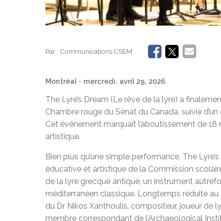
Par :
Communications CSEM
Montréal
- mercredi, avril 29, 2026
The Lyre’s Dream (Le rêve de la lyre) a finalemen
Chambre rouge du Sénat du Canada, suivie d’un c
Cet événement marquait l’aboutissement de 18 
artistique.
Bien plus qu’une simple performance, The Lyre’s
éducative et artistique de la Commission scolai
de la lyre grecque antique, un instrument autref
méditerranéen classique. Longtemps réduite au sil
du Dr Nikos Xanthoulis, compositeur, joueur de l
membre correspondant de l’Archaeological Instit