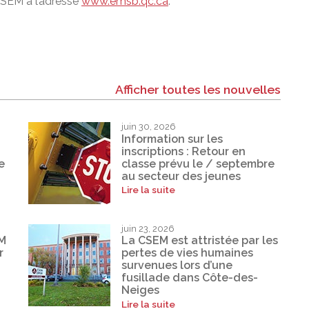
CSEM à l’adresse
www.emsb.qc.ca
.
Afficher toutes les nouvelles
juin 30, 2026
Information sur les
inscriptions : Retour en
e
classe prévu le / septembre
au secteur des jeunes
Lire la suite
juin 23, 2026
EM
La CSEM est attristée par les
r
pertes de vies humaines
survenues lors d’une
fusillade dans Côte-des-
Neiges
Lire la suite