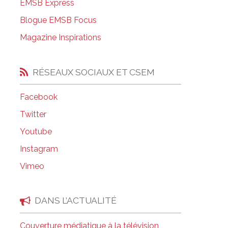
EMSB Express
Salle à manger de l’institut culinaire Pius
Blogue EMSB Focus
Coiffure et soins esthétiques à Laurier Ma
Magazine Inspirations
RÉSEAUX SOCIAUX ET CSEM
Facebook
Twitter
Youtube
Instagram
Vimeo
DANS L’ACTUALITÉ
Couverture médiatique à la télévision